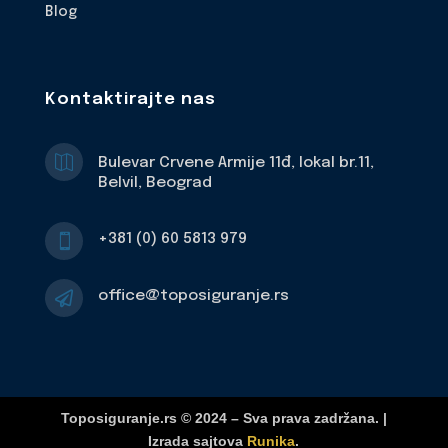
Blog
Kontaktirajte nas

Bulevar Crvene Armije 11đ, lokal br.11,
Belvil, Beograd
+381 (0) 60 5813 979

office@toposiguranje.rs

Toposiguranje.rs © 2024 – Sva prava zadržana. |
Izrada sajtova
Runika
.