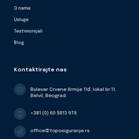
O nama
Usluge
Testimonijali
Blog
Kontaktirajte nas

Bulevar Crvene Armije 11đ, lokal br.11,
Belvil, Beograd
+381 (0) 60 5813 979

office@toposiguranje.rs
