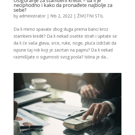
Osiguranje za stambeni kredit – da li je
neophodno i kako da pronađete najbolje za
sebe?
by
administrator
|
feb 2, 2022
|
ŽIVOTNI STIL
Da li mirno spavate zbog duga prema banci kroz
stambeni kredit? Da li nekad osetite strah i upitate se
da li će vaša glava, srce, ruke, noge, pluća izdržati da
ispune taj rok koji je zacrtan na papiru? Da li nekad
razmišljate o sigurnosti svog posla? Istina je da...