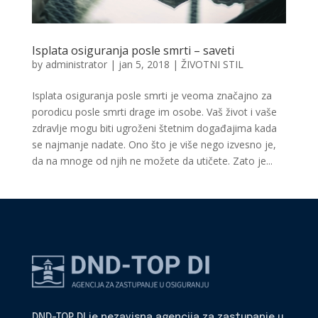
Isplata osiguranja posle smrti – saveti
by
administrator
|
jan 5, 2018
|
ŽIVOTNI STIL
Isplata osiguranja posle smrti je veoma značajno za
porodicu posle smrti drage im osobe. Vaš život i vaše
zdravlje mogu biti ugroženi štetnim događajima kada
se najmanje nadate. Ono što je više nego izvesno je,
da na mnoge od njih ne možete da utičete. Zato je...
DND-TOP DI je nezavisna agencija za zastupanje u