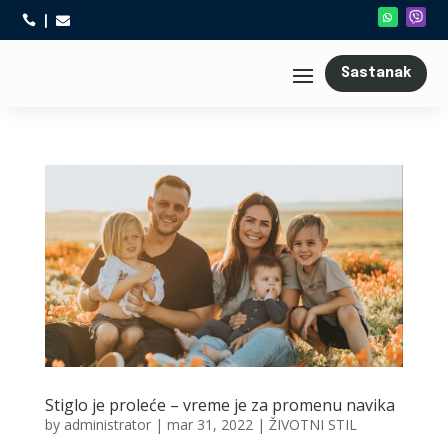



Sastanak
Stiglo je proleće – vreme je za promenu navika
by
administrator
|
mar 31, 2022
|
ŽIVOTNI STIL