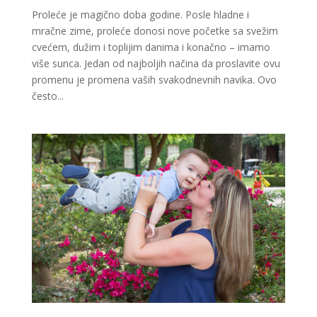
Proleće je magično doba godine. Posle hladne i
mračne zime, proleće donosi nove početke sa svežim
cvećem, dužim i toplijim danima i konačno – imamo
više sunca. Jedan od najboljih načina da proslavite ovu
promenu je promena vaših svakodnevnih navika. Ovo
često...