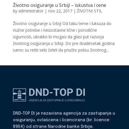
Životno osiguranje u Srbiji – iskustva i cene
by
administrator
|
nov 22, 2017
|
ŽIVOTNI STIL
Životno osiguranje u Srbiji Od tabu teme i luksuza do
nužne potrebe i neizostavne lične i porodične
sigurnosti, ukratko bi mogao da glasi put razvoja
životnog osiguranja u Srbiji. Do pre dvadesetak godina
samo su retki sebi želeli da priušte polisu životnog...
DND-TOP DI je nezavisna agencija za zastupanje u
osiguranju, ovlašćena i licencirana (br. licence:
8954) od strane Narodne banke Srbije.