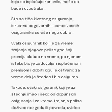
koja se isplaćuje korisniku može da
bude i dvostruka.
Što se tiče životnog osiguranja,
iskustva odgovornih i samosvesnih
osiguranika su više nego dobra.
Svaki osiguranik koji je za vreme
trajanja njegove polise godišnju
premiju plaćao na vreme, po njenom
isteku bio je zadovoljan isplaćenom
premijom i dobiti koju je ostvario za
vreme dok je štedeo i bio osiguran.
Takođe, svaki osiguranik koji je uz
štednju imao i neko od dopunskih
osiguranja i za vreme trajanja polise
doživeo nezgodu ili povredu, uvideo