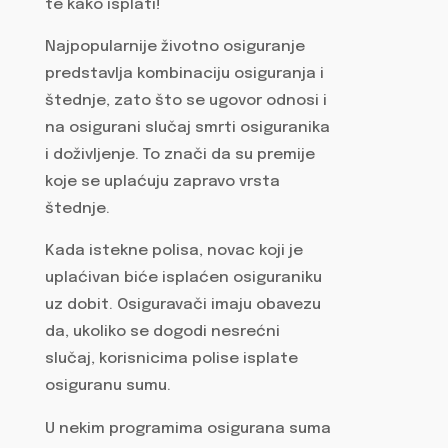
te kako isplati!
Najpopularnije životno osiguranje
predstavlja kombinaciju osiguranja i
štednje, zato što se ugovor odnosi i
na osigurani slučaj smrti osiguranika
i doživljenje. To znači da su premije
koje se uplaćuju zapravo vrsta
štednje.
Kada istekne polisa, novac koji je
uplaćivan biće isplaćen osiguraniku
uz dobit. Osiguravači imaju obavezu
da, ukoliko se dogodi nesrećni
slučaj, korisnicima polise isplate
osiguranu sumu.
U nekim programima osigurana suma