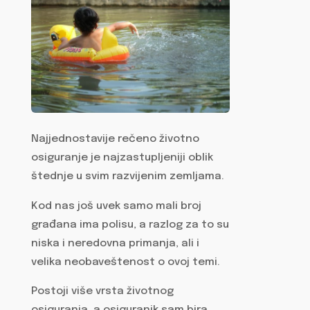
Najjednostavije rečeno životno
osiguranje je najzastupljeniji oblik
štednje u svim razvijenim zemljama.
Kod nas još uvek samo mali broj
građana ima polisu, a razlog za to su
niska i neredovna primanja, ali i
velika neobaveštenost o ovoj temi.
Postoji više vrsta životnog