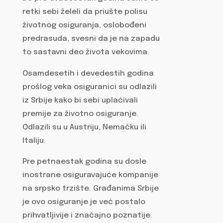
retki sebi želeli da priušte polisu
životnog osiguranja, oslobođeni
predrasuda, svesni da je na zapadu
to sastavni deo života vekovima.
Osamdesetih i devedestih godina
prošlog veka osiguranici su odlazili
iz Srbije kako bi sebi uplaćivali
premije za životno osiguranje.
Odlazili su u Austriju, Nemačku ili
Italiju.
Pre petnaestak godina su dosle
inostrane osiguravajuće kompanije
na srpsko trzište. Građanima Srbije
je ovo osiguranje je već postalo
prihvatljivije i značajno poznatije.