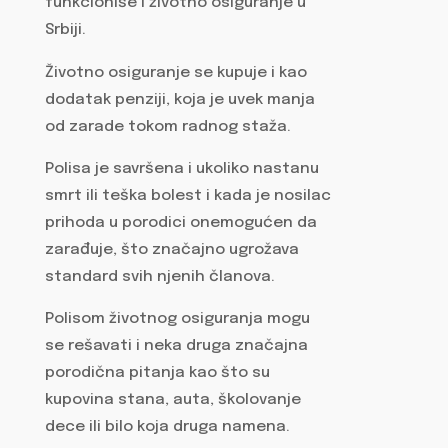
funkcioniše i životno osiguranje u
Srbiji.
Životno osiguranje se kupuje i kao
dodatak penziji, koja je uvek manja
od zarade tokom radnog staža.
Polisa je savršena i ukoliko nastanu
smrt ili teška bolest i kada je nosilac
prihoda u porodici onemogućen da
zarađuje, što značajno ugrožava
standard svih njenih članova.
Polisom životnog osiguranja mogu
se rešavati i neka druga značajna
porodična pitanja kao što su
kupovina stana, auta, školovanje
dece ili bilo koja druga namena.