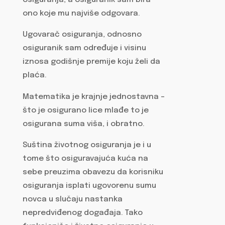
osiguranja, a osiguranik sam bira
ono koje mu najviše odgovara.
Ugovarač osiguranja, odnosno
osiguranik sam određuje i visinu
iznosa godišnje premije koju želi da
plaća.
Matematika je krajnje jednostavna –
što je osigurano lice mlađe to je
osigurana suma viša, i obratno.
Suština životnog osiguranja je i u
tome što osiguravajuća kuća na
sebe preuzima obavezu da korisniku
osiguranja isplati ugovorenu sumu
novca u slučaju nastanka
nepredviđenog događaja. Tako