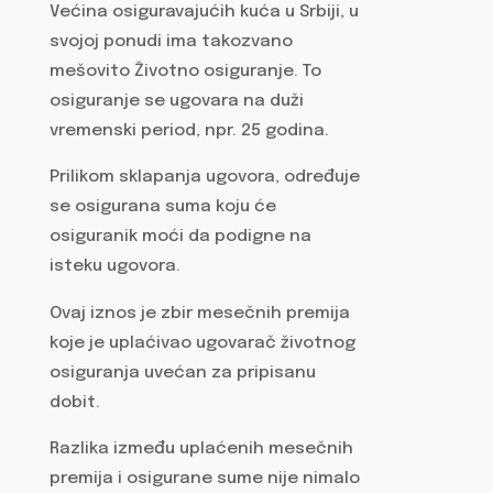
Većina osiguravajućih kuća u Srbiji, u
svojoj ponudi ima takozvano
mešovito Životno osiguranje. To
osiguranje se ugovara na duži
vremenski period, npr. 25 godina.
Prilikom sklapanja ugovora, određuje
se osigurana suma koju će
osiguranik moći da podigne na
isteku ugovora.
Ovaj iznos je zbir mesečnih premija
koje je uplaćivao ugovarač životnog
osiguranja uvećan za pripisanu
dobit.
Razlika između uplaćenih mesečnih
premija i osigurane sume nije nimalo