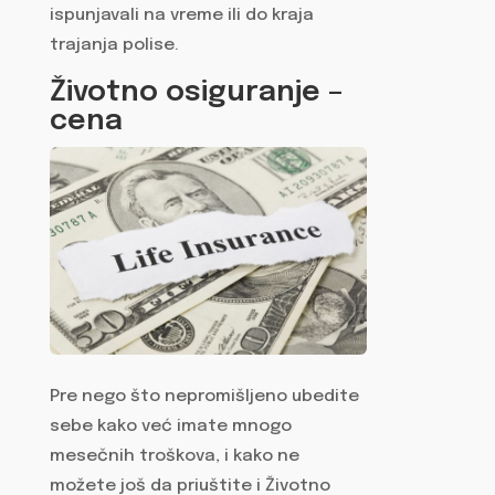
ispunjavali na vreme ili do kraja
trajanja polise.
Životno osiguranje –
cena
Pre nego što nepromišljeno ubedite
sebe kako već imate mnogo
mesečnih troškova, i kako ne
možete još da priuštite i Životno