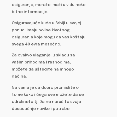
osiguranje, morate imati u vidu neke
bitne informacije.
Osiguravajuće kuće u Srbiji u svojoj
ponudi imaju polise životnog
osiguranja koje mogu da vas koštaju
svega 40 evra mesečno.
Za ovakvo ulaganje, u skladu sa
vašim prihodima i rashodima,
možete da uštedite na mnogo
načina.
Na vama je da dobro promislite o
tome kako i čega sve možete da se
odreknete tj. Da ne narušite svoje
dosadašnje navike i potrebe.