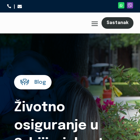



Sastanak
Blog
Životno
osiguranje u