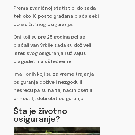
Prema zvaničnoj statistici do sada
tek oko 10 posto građana plaća sebi
polisu živtnog osiguranja.
Oni koji su pre 25 godina polise
plaćali van Srbije sada su doživeli
istek svog osiguranja i uživaju u
blagodetima ušteđevine.
Ima i onih koji su za vreme trajanja
osiguranja doživeli nezgodu ili
nesreću pa su na taj način osetili
prihod. Tj. dobrobit osiguranja.
Šta je životno
osiguranje?