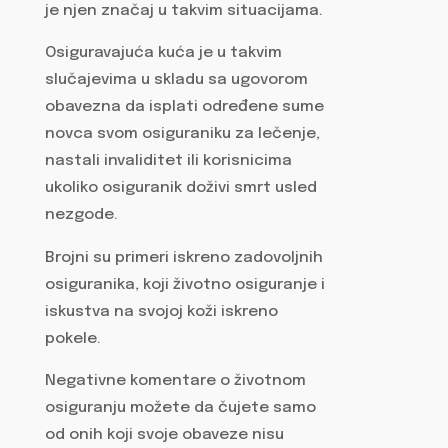
je njen značaj u takvim situacijama.
Osiguravajuća kuća je u takvim
slučajevima u skladu sa ugovorom
obavezna da isplati određene sume
novca svom osiguraniku za lečenje,
nastali invaliditet ili korisnicima
ukoliko osiguranik doživi smrt usled
nezgode.
Brojni su primeri iskreno zadovoljnih
osiguranika, koji životno osiguranje i
iskustva na svojoj koži iskreno
pokele.
Negativne komentare o životnom
osiguranju možete da čujete samo
od onih koji svoje obaveze nisu