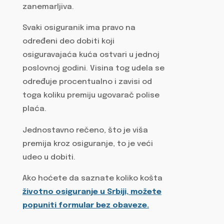
zanemarljiva.
Svaki osiguranik ima pravo na
određeni deo dobiti koji
osiguravajaća kuća ostvari u jednoj
poslovnoj godini. Visina tog udela se
određuje procentualno i zavisi od
toga koliku premiju ugovarač polise
plaća.
Jednostavno rečeno, što je viša
premija kroz osiguranje, to je veći
udeo u dobiti.
Ako hoćete da saznate koliko košta
životno osiguranje u Srbiji, možete
popuniti formular bez obaveze.