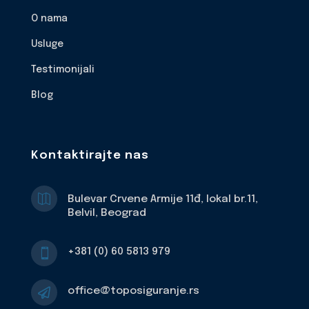
O nama
Usluge
Testimonijali
Blog
Kontaktirajte nas

Bulevar Crvene Armije 11đ, lokal br.11,
Belvil, Beograd
+381 (0) 60 5813 979

office@toposiguranje.rs
