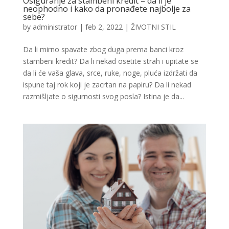
Osiguranje za stambeni kredit – da li je
neophodno i kako da pronađete najbolje za
sebe?
by
administrator
|
feb 2, 2022
|
ŽIVOTNI STIL
Da li mirno spavate zbog duga prema banci kroz
stambeni kredit? Da li nekad osetite strah i upitate se
da li će vaša glava, srce, ruke, noge, pluća izdržati da
ispune taj rok koji je zacrtan na papiru? Da li nekad
razmišljate o sigurnosti svog posla? Istina je da...