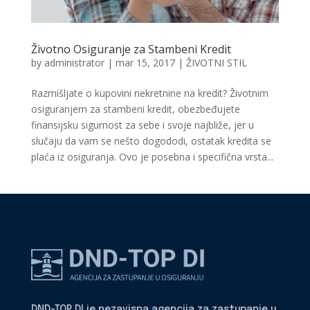
Životno Osiguranje za Stambeni Kredit
by
administrator
|
mar 15, 2017
|
ŽIVOTNI STIL
Razmišljate o kupovini nekretnine na kredit? Životnim
osiguranjem za stambeni kredit, obezbeđujete
finansijsku sigurnost za sebe i svoje najbliže, jer u
slučaju da vam se nešto dogododi, ostatak kredita se
plaća iz osiguranja. Ovo je posebna i specifična vrsta...
DND-TOP DI je nezavisna agencija za zastupanje u