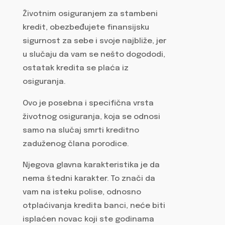
Životnim osiguranjem za stambeni
kredit, obezbeđujete finansijsku
sigurnost za sebe i svoje najbliže, jer
u slučaju da vam se nešto dogododi,
ostatak kredita se plaća iz
osiguranja.
Ovo je posebna i specifična vrsta
životnog osiguranja, koja se odnosi
samo na slučaj smrti kreditno
zaduženog člana porodice.
Njegova glavna karakteristika je da
nema štedni karakter. To znači da
vam na isteku polise, odnosno
otplaćivanja kredita banci, neće biti
isplaćen novac koji ste godinama