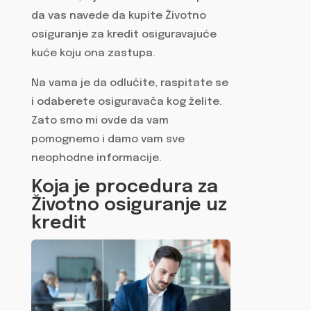
da vas navede da kupite Životno
osiguranje za kredit osiguravajuće
kuće koju ona zastupa.
Na vama je da odlučite, raspitate se
i odaberete osiguravača kog želite.
Zato smo mi ovde da vam
pomognemo i damo vam sve
neophodne informacije.
Koja je procedura za
Životno osiguranje uz
kredit