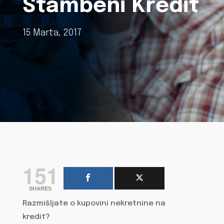
Stambeni Kredit
15 Marta, 2017
151
SHARES
Razmišljate o kupovini nekretnine na
kredit?