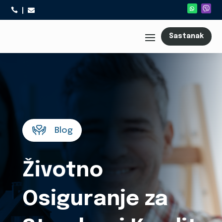



Sastanak
Blog
Životno
Osiguranje za