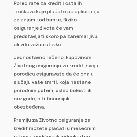
Pored rate za kredit i ostalih
troškova koje plaćate po apliciranju
za zajam kod banke, Riziko
osiguranje života će vam
predstavljati skoro pa zanemarljivu,
ali vrlo važnu stavku.
Jednostavno rečeno, kupovinom
Životnog osiguranja za kredit, svoju
porodicu osiguravate da će ona u
slučaju vaše smrti, koja nastane
prirodnim putem, usled bolesti ili
nezgode, biti finansijski
obezbeđena.
Premiju za Životno osiguranje za
kredit možete plaćati u mesečnim
ratama, godišnje ili jednokratno.