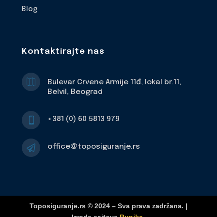
Blog
Kontaktirajte nas

Bulevar Crvene Armije 11đ, lokal br.11,
Belvil, Beograd
+381 (0) 60 5813 979

office@toposiguranje.rs

Toposiguranje.rs © 2024 – Sva prava zadržana. |
Izrada sajtova
Runika
.