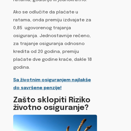
Ako se odlučite da plaćate u
ratama, onda premiju izdvajate za
0,85 ugovorenog trajanja
osiguranja. Jednostavnije rečeno,
za trajanje osiguranja odnosno
kredita od 20 godina, premiju
plaćate dve godine kraće, dakle 18
godina.
Sa životnim osiguranjem najlakše
do savršene penzije!
Zašto sklopiti Riziko
životno osiguranje?