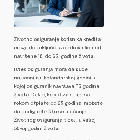
Životno osiguranje korisnika kredita
mogu da zaključe sva zdrava lica od
navršene 18. do 65. godine života.
Istek osiguranja mora da bude
najkasnije u kalendarskoj godini u
kojoj osiguranik navršava 75 godina
života. Dakle, kredit za stan, sa
rokom otplate od 25 godina, možete
da podignete što se plaćanja
Životnog osiguranja tiče, i u vašoj
50-oj godini života.