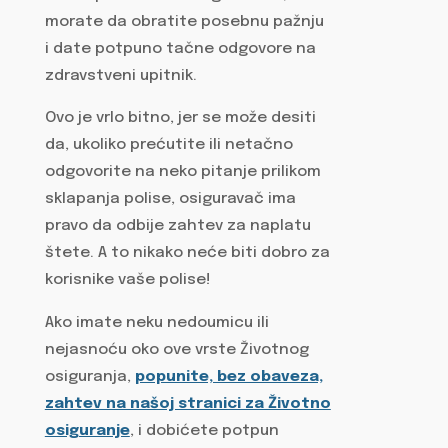
morate da obratite posebnu pažnju
i date potpuno tačne odgovore na
zdravstveni upitnik.
Ovo je vrlo bitno, jer se može desiti
da, ukoliko prećutite ili netačno
odgovorite na neko pitanje prilikom
sklapanja polise, osiguravač ima
pravo da odbije zahtev za naplatu
štete. A to nikako neće biti dobro za
korisnike vaše polise!
Ako imate neku nedoumicu ili
nejasnoću oko ove vrste Životnog
osiguranja,
popunite, bez obaveza,
zahtev na našoj stranici za Životno
osiguranje
, i dobićete potpun