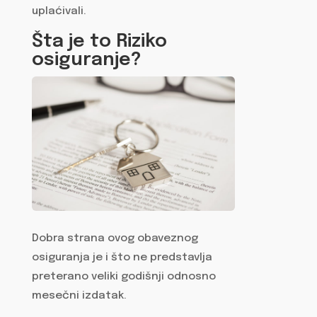
uplaćivali.
Šta je to Riziko
osiguranje?
Dobra strana ovog obaveznog
osiguranja je i što ne predstavlja
preterano veliki godišnji odnosno
mesečni izdatak.