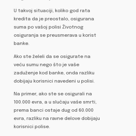
U takvoj situaciji, koliko god rata
kredita da je preostalo, osigurana
suma po vašoj polisi Životnog
osiguranja se preusmerava u korist
banke.
Ako ste želeli da se osigurate na
veću sumu nego što je vaše
zaduženje kod banke, onda razliku
dobijaju korisnici navedeni u polisi.
Na primer, ako ste se osigurali na
100.000 evra, a u slučaju vaše smrti,
prema banci ostaje dug od 60.000
evra, razliku na ravne delove dobijaju
korisnici polise.