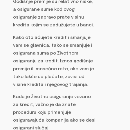
Godišnje premije su relativno niske,
a osigurane sume kod ovog
osiguranje zapravo prate visinu
kredita kojim se zadužujete u banci.
Kako otplaćujete kredit i smanjuje
vam se glavnica, tako se smanjuje i
osigurana suma po Životnom
osiguranju za kredit. Iznos godišnje
premije ili mesečne rate, ako vam je
tako lakše da plaćate, zavisi od
visine kredita i njegovog trajanja.
Kada je Životno osiguranje vezano
za kredit, važno je da znate
proceduru koju primenjuje
osiguravajuća kompanija ako se desi
osigurani slučaj.