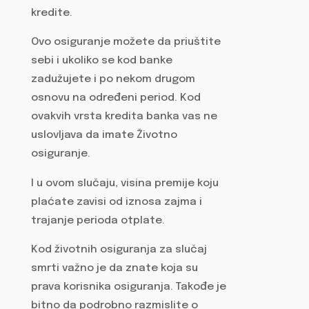
kredite.
Ovo osiguranje možete da priuštite
sebi i ukoliko se kod banke
zadužujete i po nekom drugom
osnovu na određeni period. Kod
ovakvih vrsta kredita banka vas ne
uslovljava da imate Životno
osiguranje.
I u ovom slučaju, visina premije koju
plaćate zavisi od iznosa zajma i
trajanje perioda otplate.
Kod životnih osiguranja za slučaj
smrti važno je da znate koja su
prava korisnika osiguranja. Takođe je
bitno da podrobno razmislite o