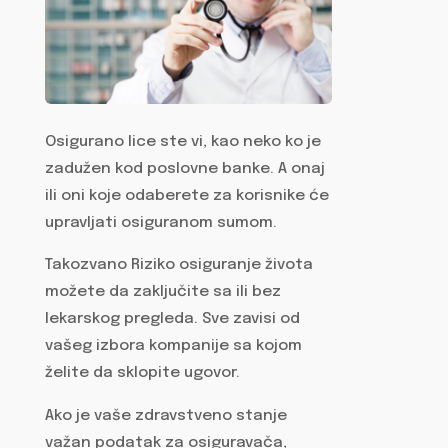
Osigurano lice ste vi, kao neko ko je
zadužen kod poslovne banke. A onaj
ili oni koje odaberete za korisnike će
upravljati osiguranom sumom.
Takozvano Riziko osiguranje života
možete da zaključite sa ili bez
lekarskog pregleda. Sve zavisi od
vašeg izbora kompanije sa kojom
želite da sklopite ugovor.
Ako je vaše zdravstveno stanje
važan podatak za osiguravača,