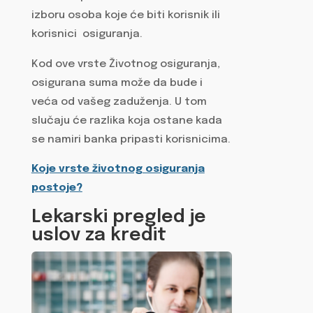
izboru osoba koje će biti korisnik ili
korisnici osiguranja.
Kod ove vrste Životnog osiguranja,
osigurana suma može da bude i
veća od vašeg zaduženja. U tom
slučaju će razlika koja ostane kada
se namiri banka pripasti korisnicima.
Koje vrste životnog osiguranja
postoje?
Lekarski pregled je
uslov za kredit