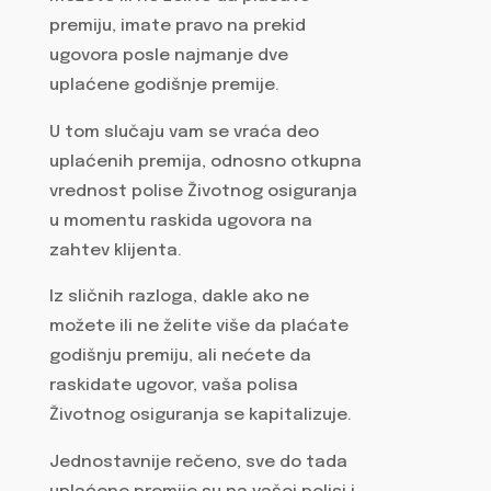
premiju, imate pravo na prekid
ugovora posle najmanje dve
uplaćene godišnje premije.
U tom slučaju vam se vraća deo
uplaćenih premija, odnosno otkupna
vrednost polise Životnog osiguranja
u momentu raskida ugovora na
zahtev klijenta.
Iz sličnih razloga, dakle ako ne
možete ili ne želite više da plaćate
godišnju premiju, ali nećete da
raskidate ugovor, vaša polisa
Životnog osiguranja se kapitalizuje.
Jednostavnije rečeno, sve do tada