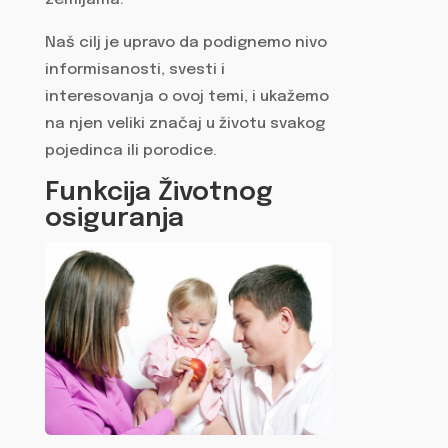
zemljama.
Naš cilj je upravo da podignemo nivo
informisanosti, svesti i
interesovanja o ovoj temi, i ukažemo
na njen veliki značaj u životu svakog
pojedinca ili porodice.
Funkcija Životnog
osiguranja