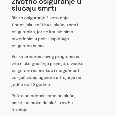
Životno osiguranje u
slučaju smrti
Riziko osiguranje života daje
finansijsku zaštitu u slučaju smrti
osiguranika, jer se korisinicima
navedenim u polisi, isplaćuje
osigurana suma.
Velika prednost ovog programa su
vrlo niske godišnje premije, a visoke
osigurane sume, kao i mogućnost
zaključivanja ugovora u trajanju od
jedne do 20 godina.
Pošto se odnosi samo na slučaj
smrti, ne može da služi u svrhu
štednje.