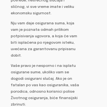
povrede, nesrećnog slučaja i
sličnog, vi sve vreme imate i veliku
ekonomsku sigurnost.
Nju vam daje osigurana suma, koja
vam je poznata odmah prilikom
potpisivanja ugovora, a koja će vam
biti isplaćena po njegovom isteku,
uvećana za garantovanu pripisanu
dobit.
Vaše pravo je nesporno i na isplatu
osigurane sume, ukoliko vam se
dogodi osigurani slučaj. Ako je on
fatalan po vas kao osiguranika, vaša
porodica, odnosno korisnici polise
Životnog osiguranja, biće finansijski
zbrinuti.