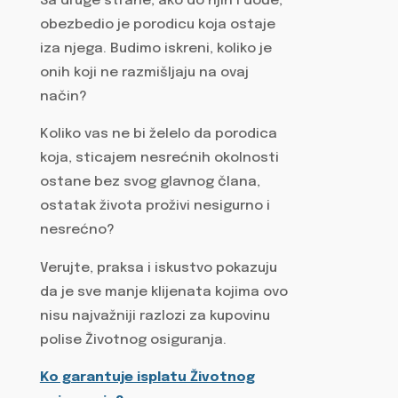
Sa druge strane, ako do njih i dođe,
obezbedio je porodicu koja ostaje
iza njega. Budimo iskreni, koliko je
onih koji ne razmišljaju na ovaj
način?
Koliko vas ne bi želelo da porodica
koja, sticajem nesrećnih okolnosti
ostane bez svog glavnog člana,
ostatak života proživi nesigurno i
nesrećno?
Verujte, praksa i iskustvo pokazuju
da je sve manje klijenata kojima ovo
nisu najvažniji razlozi za kupovinu
polise Životnog osiguranja.
Ko garantuje isplatu Životnog