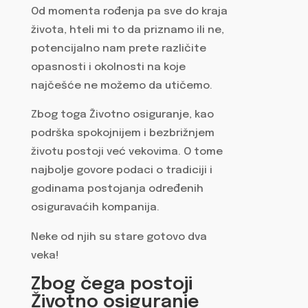
Od momenta rođenja pa sve do kraja
života, hteli mi to da priznamo ili ne,
potencijalno nam prete različite
opasnosti i okolnosti na koje
najčešće ne možemo da utičemo.
Zbog toga Životno osiguranje, kao
podrška spokojnijem i bezbrižnjem
životu postoji već vekovima. O tome
najbolje govore podaci o tradiciji i
godinama postojanja određenih
osiguravaćih kompanija.
Neke od njih su stare gotovo dva
veka!
Zbog čega postoji
Životno osiguranje