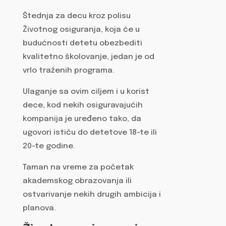
Štednja za decu kroz polisu
Životnog osiguranja, koja će u
budućnosti detetu obezbediti
kvalitetno školovanje, jedan je od
vrlo traženih programa.
Ulaganje sa ovim ciljem i u korist
dece, kod nekih osiguravajućih
kompanija je uređeno tako, da
ugovori ističu do detetove 18-te ili
20-te godine.
Taman na vreme za početak
akademskog obrazovanja ili
ostvarivanje nekih drugih ambicija i
planova.