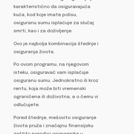
karakteristično da osiguravajuća
kuća, kod koje imate polisu,
osiguranu sumu isplaćuje za slučaj
smrti, kao i za doživljenje.
Ovo je najbolja kombinacija štednje i
osiguranja života.
Po ovom programu, na njegovom
isteku, osiguravač vam isplaćuje
osiguranu sumu. Jednokratno ili kroz
rentu, koja može biti vremenski
ograničena ili doživotna, a o čemu vi
odlučujete.
Pored štednje, mešovito osiguranje
života pruža i značajnu finansijsku
zaštitu porodici osiguranika u