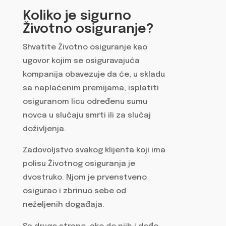
Koliko je sigurno
Životno osiguranje?
Shvatite Životno osiguranje kao
ugovor kojim se osiguravajuća
kompanija obavezuje da će, u skladu
sa naplaćenim premijama, isplatiti
osiguranom licu određenu sumu
novca u slučaju smrti ili za slučaj
doživljenja.
Zadovoljstvo svakog klijenta koji ima
polisu Životnog osiguranja je
dvostruko. Njom je prvenstveno
osigurao i zbrinuo sebe od
neželjenih događaja.