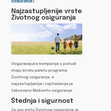
osiguranja?
Najzastupljenije vrste
Životnog osiguranja
Osiguravajuće kompanije u ponudi
imaju široku paletu programa
Životnog osiguranja, a
najzastupljenije i najtraženije je
takozvano Mešovito osiguranje.
Štednja i sigurnost
Za ovu vrstu Životnog osiguranja je