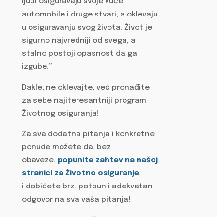
ljudi osiguravaju svoje kuće,
automobile i druge stvari, a oklevaju
u osiguravanju svog života. Život je
sigurno najvredniji od svega, a
stalno postoji opasnost da ga
izgube.”
Dakle, ne oklevajte, već pronađite
za sebe najiteresantniji program
Životnog osiguranja!
Za sva dodatna pitanja i konkretne
ponude možete da, bez
obaveze,
popunite zahtev na našoj
stranici za Životno osiguranje
,
i dobićete brz, potpun i adekvatan
odgovor na sva vaša pitanja!