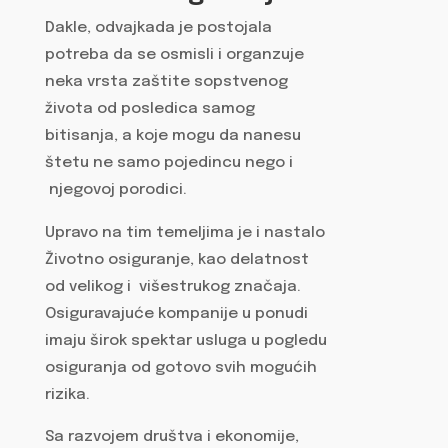
Dakle, odvajkada je postojala
potreba da se osmisli i organzuje
neka vrsta zaštite sopstvenog
života od posledica samog
bitisanja, a koje mogu da nanesu
štetu ne samo pojedincu nego i
njegovoj porodici.
Upravo na tim temeljima je i nastalo
Životno osiguranje, kao delatnost
od velikog i višestrukog značaja.
Osiguravajuće kompanije u ponudi
imaju širok spektar usluga u pogledu
osiguranja od gotovo svih mogućih
rizika.
Sa razvojem društva i ekonomije,