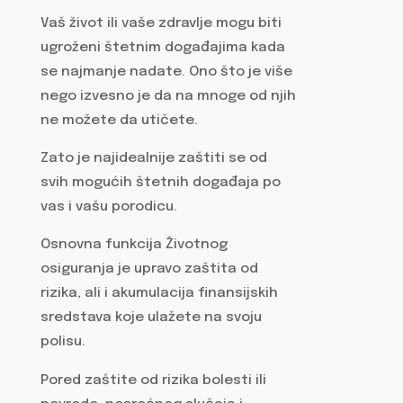
Vaš život ili vaše zdravlje mogu biti
ugroženi štetnim događajima kada
se najmanje nadate. Ono što je više
nego izvesno je da na mnoge od njih
ne možete da utičete.
Zato je najidealnije zaštiti se od
svih mogućih štetnih događaja po
vas i vašu porodicu.
Osnovna funkcija Životnog
osiguranja je upravo zaštita od
rizika, ali i akumulacija finansijskih
sredstava koje ulažete na svoju
polisu.
Pored zaštite od rizika bolesti ili