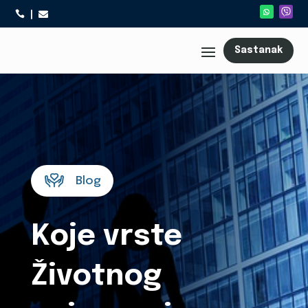



Sastanak
Blog
Koje vrste
Životnog