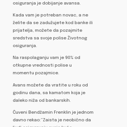
osiguranja je dobijanje avansa.
Kada vam je potreban novac, a ne
želite da se zadužujete kod banke ili
prijatelja, možete da pozajmite
sredstva sa svoje polise Životnog
osiguranja.
Na raspolaganju vam je 90% od
otkupne vrednosti polise u
momentu pozajmice.
Avans možete da vratite u roku od
godinu dana, sa kamatom koja je
daleko niža od bankarskih.
Čuveni Bendžamin Frenklin je jednom
davno rekao:”Zaista je neobično da