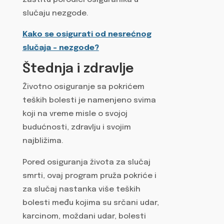
slučaju nezgode.
Kako se osigurati od nesrećnog
slučaja – nezgode?
Štednja i zdravlje
Životno osiguranje sa pokrićem
teških bolesti je namenjeno svima
koji na vreme misle o svojoj
budućnosti, zdravlju i svojim
najbližima.
Pored osiguranja života za slučaj
smrti, ovaj program pruža pokriće i
za slučaj nastanka više teških
bolesti među kojima su srčani udar,
karcinom, moždani udar, bolesti