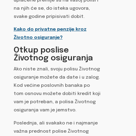
uplaćene premije su na vašoj polisi i
na njih će se, do isteka ugovora,
svake godine pripisivati dobit.
Kako do privatne penzije kroz
Životno osiguranje?
Otkup poslise
Životnog osiguranja
Ako niste znali, svoju polisu Životnog
osiguranje možete da date i u zalog.
Kod većine poslovnih banaka po
tom osnovu možete dobiti kredit koji
vam je potreban, a polisa Životnog
osiguranja vam je jemstvo.
Poslednja, ali svakako ne i najmanje
važna prednost polise Životnog