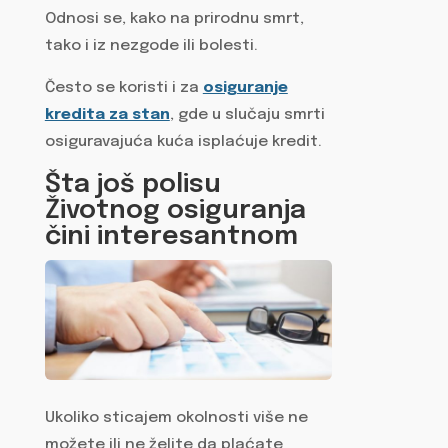
Odnosi se, kako na prirodnu smrt,
tako i iz nezgode ili bolesti.
Često se koristi i za
osiguranje
kredita za stan
, gde u slučaju smrti
osiguravajuća kuća isplaćuje kredit.
Šta još polisu
Životnog osiguranja
čini interesantnom
Ukoliko sticajem okolnosti više ne
možete ili ne želite da plaćate