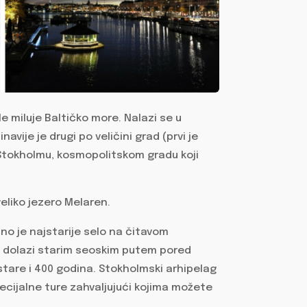
le miluje Baltičko more. Nalazi se u
avije je drugi po veličini grad (prvi je
 Stokholmu, kosmopolitskom gradu koji
eliko jezero Melaren.
o je najstarije selo na čitavom
 dolazi starim seoskim putem pored
stare i 400 godina. Stokholmski arhipelag
pecijalne ture zahvaljujući kojima možete