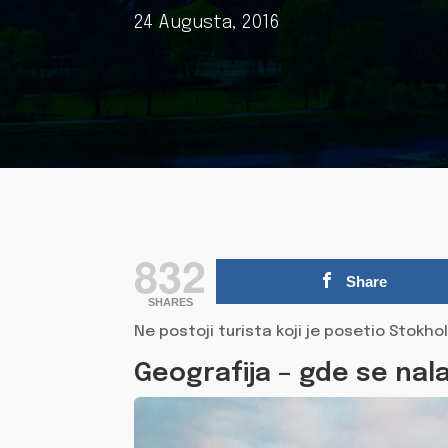
24 Augusta, 2016
832
Share
SHARES
Ne postoji turista koji je posetio Stokh
Geografija – gde se nal