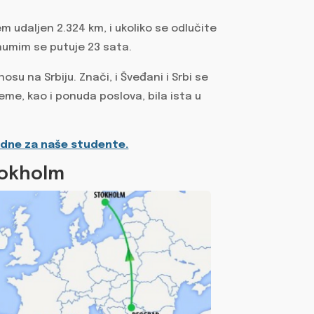
udaljen 2.324 km, i ukoliko se odlučite
inumim se putuje 23 sata.
u na Srbiju. Znači, i Šveđani i Srbi se
eme, kao i ponuda poslova, bila ista u
odne za naše studente.
tokholm