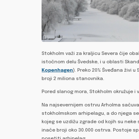
Stokholm važi za kraljicu Severa čije oba
istočnom delu Švedske, i u oblasti Skandin
Kopenhagen
). Preko 20% Šveđana živi u
broji 2 miliona stanovnika.
Pored slanog mora, Stokholm okružuje i v
Na najsevernijem ostrvu Arholma sačuvan
stokholmskom arhipelagu, a do njega se
kojeg se uzdižu zgrade od kojih su neke 
inače broji oko 30.000 ostrva. Postoje s
posetiti arhipelag.