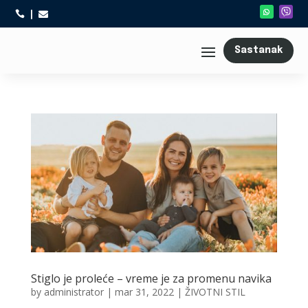



Sastanak
Stiglo je proleće – vreme je za promenu navika
by
administrator
|
mar 31, 2022
|
ŽIVOTNI STIL