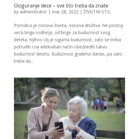
Osiguranje dece – sve što treba da znate
by
administrator
|
mar 28, 2022
|
ŽIVOTNI STIL
Porodica je osnova života, osnova društva. Ne postoji
veća briga roditelja, od brige za budućnost svog
deteta. Njihov cilj je sigurna budućnost, zato se treba
potruditi i na adekvatan način obezbediti takvu
budućnost detetu. Budućnost gradimo danas, pa zato
treba da...