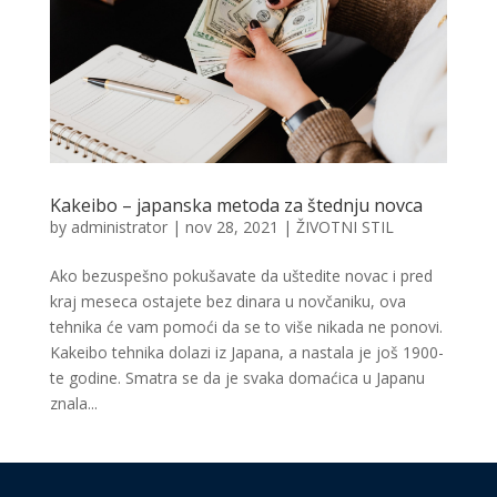
Kakeibo – japanska metoda za štednju novca
by
administrator
|
nov 28, 2021
|
ŽIVOTNI STIL
Ako bezuspešno pokušavate da uštedite novac i pred
kraj meseca ostajete bez dinara u novčaniku, ova
tehnika će vam pomoći da se to više nikada ne ponovi.
Kakeibo tehnika dolazi iz Japana, a nastala je još 1900-
te godine. Smatra se da je svaka domaćica u Japanu
znala...