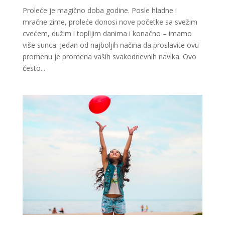
Proleće je magično doba godine. Posle hladne i
mračne zime, proleće donosi nove početke sa svežim
cvećem, dužim i toplijim danima i konačno – imamo
više sunca. Jedan od najboljih načina da proslavite ovu
promenu je promena vaših svakodnevnih navika. Ovo
često...