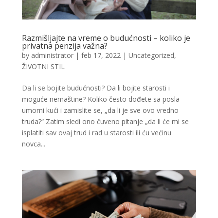
Razmišljajte na vreme o budućnosti – koliko je
privatna penzija važna?
by
administrator
|
feb 17, 2022
|
Uncategorized
,
ŽIVOTNI STIL
Da li se bojite budućnosti? Da li bojite starosti i
moguće nemaštine? Koliko često dođete sa posla
umorni kući i zamislite se, „da li je sve ovo vredno
truda?“ Zatim sledi ono čuveno pitanje „da li će mi se
isplatiti sav ovaj trud i rad u starosti ili ću većinu
novca...