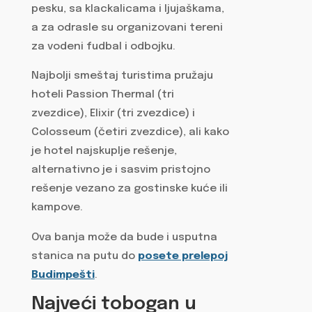
pesku, sa klackalicama i ljujaškama,
a za odrasle su organizovani tereni
za vodeni fudbal i odbojku.
Najbolji smeštaj turistima pružaju
hoteli Passion Thermal (tri
zvezdice), Elixir (tri zvezdice) i
Colosseum (četiri zvezdice), ali kako
je hotel najskuplje rešenje,
alternativno je i sasvim pristojno
rešenje vezano za gostinske kuće ili
kampove.
Ova banja može da bude i usputna
stanica na putu do
posete prelepoj
Budimpešti
.
Najveći tobogan u