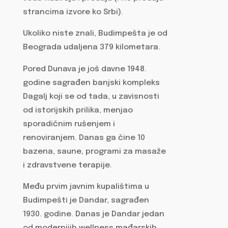
strancima izvore ko Srbi).
Ukoliko niste znali, Budimpešta je od
Beograda udaljena 379 kilometara.
Pored Dunava je još davne 1948.
godine sagrađen banjski kompleks
Dagalj koji se od tada, u zavisnosti
od istorijskih prilika, menjao
sporadičnim rušenjem i
renoviranjem. Danas ga čine 10
bazena, saune, programi za masaže
i zdravstvene terapije.
Među prvim javnim kupalištima u
Budimpešti je Dandar, sagrađen
1930. godine. Danas je Dandar jedan