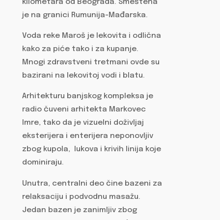
kilometara od Beograda. Smeštena
je na granici Rumunija-Mađarska.
Voda reke Maroš je lekovita i odlična
kako za piće tako i za kupanje.
Mnogi zdravstveni tretmani ovde su
bazirani na lekovitoj vodi i blatu.
Arhitekturu banjskog kompleksa je
radio čuveni arhitekta Markovec
Imre, tako da je vizuelni doživljaj
eksterijera i enterijera neponovljiv
zbog kupola, lukova i krivih linija koje
dominiraju.
Unutra, centralni deo čine bazeni za
relaksaciju i podvodnu masažu.
Jedan bazen je zanimljiv zbog