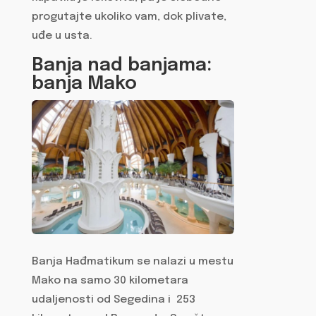
progutajte ukoliko vam, dok plivate,
uđe u usta.
Banja nad banjama:
banja Mako
Banja Hađmatikum se nalazi u mestu
Mako na samo 30 kilometara
udaljenosti od Segedina i 253