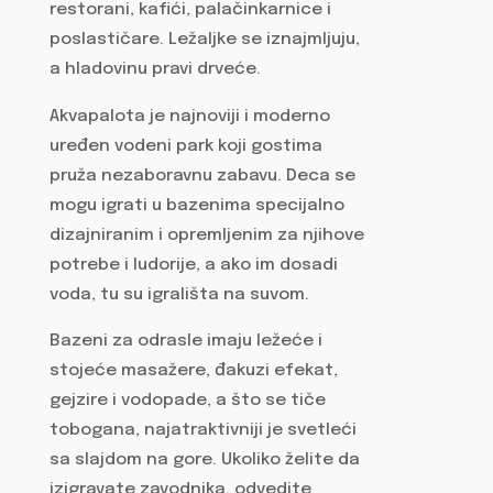
restorani, kafići, palačinkarnice i
poslastičare. Ležaljke se iznajmljuju,
a hladovinu pravi drveće.
Akvapalota je najnoviji i moderno
uređen vodeni park koji gostima
pruža nezaboravnu zabavu. Deca se
mogu igrati u bazenima specijalno
dizajniranim i opremljenim za njihove
potrebe i ludorije, a ako im dosadi
voda, tu su igrališta na suvom.
Bazeni za odrasle imaju ležeće i
stojeće masažere, đakuzi efekat,
gejzire i vodopade, a što se tiče
tobogana, najatraktivniji je svetleći
sa slajdom na gore. Ukoliko želite da
izigravate zavodnika, odvedite