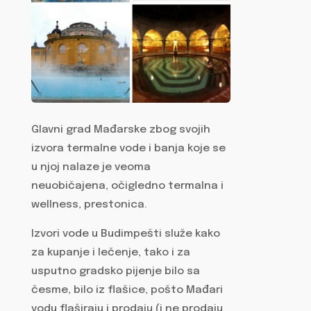
Glavni grad Mađarske zbog svojih
izvora termalne vode i banja koje se
u njoj nalaze je veoma
neuobičajena, očigledno termalna i
wellness, prestonica.
Izvori vode u Budimpešti služe kako
za kupanje i lečenje, tako i za
usputno gradsko pijenje bilo sa
česme, bilo iz flašice, pošto Mađari
vodu flaširaju i prodaju (i ne prodaju