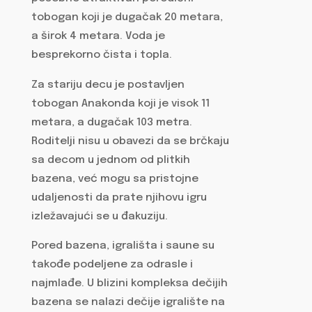
tobogan koji je dugačak 20 metara,
a širok 4 metara. Voda je
besprekorno čista i topla.
Za stariju decu je postavljen
tobogan Anakonda koji je visok 11
metara, a dugačak 103 metra.
Roditelji nisu u obavezi da se brčkaju
sa decom u jednom od plitkih
bazena, već mogu sa pristojne
udaljenosti da prate njihovu igru
izležavajući se u đakuziju.
Pored bazena, igrališta i saune su
takođe podeljene za odrasle i
najmlađe. U blizini kompleksa dečijih
bazena se nalazi dečije igralište na