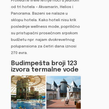
Provedite vrele letnje noći u jednom
od tri hotela – Akvamarin, Helios i
Panorama. Bazeni se nalaze u
sklopu hotela. Kako hoteli nisu krik
poslednje wellness mode, poprilično
su pristupačni prosečnom srpskom
budžetu npr. najam dvokrevetnog
polupansiona za četiri dana iznosi
270 evra.
Budimpešta broji 123
izvora termalne vode