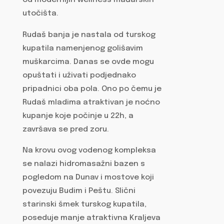
od modernijih wellness mađarskih
utočišta.
Rudaš banja je nastala od turskog
kupatila namenjenog golišavim
muškarcima. Danas se ovde mogu
opuštati i uživati podjednako
pripadnici oba pola. Ono po čemu je
Rudaš mladima atraktivan je noćno
kupanje koje počinje u 22h, a
završava se pred zoru.
Na krovu ovog vodenog kompleksa
se nalazi hidromasažni bazen s
pogledom na Dunav i mostove koji
povezuju Budim i Peštu. Slični
starinski šmek turskog kupatila,
poseduje manje atraktivna Kraljeva