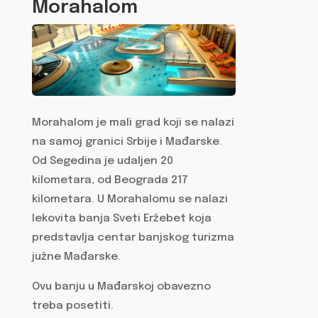
Morahalom
Morahalom je mali grad koji se nalazi
na samoj granici Srbije i Mađarske.
Od Segedina je udaljen 20
kilometara, od Beograda 217
kilometara. U Morahalomu se nalazi
lekovita banja Sveti Eržebet koja
predstavlja centar banjskog turizma
južne Mađarske.
Ovu banju u Mađarskoj obavezno
treba posetiti.