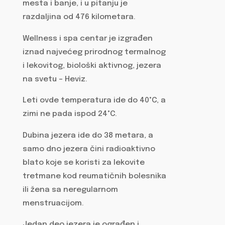
mesta i banje, i u pitanju je
razdaljina od 476 kilometara.
Wellness i spa centar je izgrađen
iznad najvećeg prirodnog termalnog
i lekovitog, biološki aktivnog, jezera
na svetu – Heviz.
Leti ovde temperatura ide do 40°C, a
zimi ne pada ispod 24°C.
Dubina jezera ide do 38 metara, a
samo dno jezera čini radioaktivno
blato koje se koristi za lekovite
tretmane kod reumatičnih bolesnika
ili žena sa neregularnom
menstruacijom.
Jedan deo jezera je ograđen i