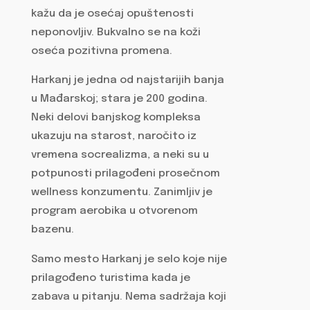
kažu da je osećaj opuštenosti
neponovljiv. Bukvalno se na koži
oseća pozitivna promena.
Harkanj je jedna od najstarijih banja
u Mađarskoj; stara je 200 godina.
Neki delovi banjskog kompleksa
ukazuju na starost, naročito iz
vremena socrealizma, a neki su u
potpunosti prilagođeni prosečnom
wellness konzumentu. Zanimljiv je
program aerobika u otvorenom
bazenu.
Samo mesto Harkanj je selo koje nije
prilagođeno turistima kada je
zabava u pitanju. Nema sadržaja koji