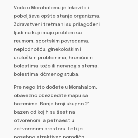
Voda u Morahalomu je lekovita i
poboljšava opšte stanje organizma.
Zdravstveni tretmani su prilagođeni
ljudima koji imaju problem sa
reumom, sportskim povredama,
neplodnošću, ginekološkim i
urološkim problemima, hroničnim
bolestima kože ili nervnog sistema,
bolestima kičmenog stuba.
Pre nego što dođete u Morahalom,
obavezno obezbedite mapu sa
bazenima. Banja broji ukupno 21
bazen od kojih su šest na
otvorenom, a petnaest u
zatvorenom prostoru. Leti je
posebno atraktivan porodični