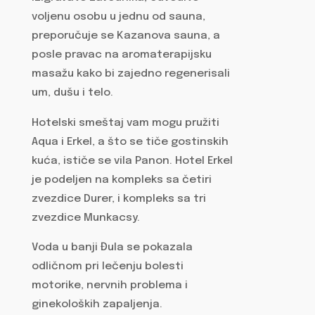
voljenu osobu u jednu od sauna,
preporučuje se Kazanova sauna, a
posle pravac na aromaterapijsku
masažu kako bi zajedno regenerisali
um, dušu i telo.
Hotelski smeštaj vam mogu pružiti
Aqua i Erkel, a što se tiče gostinskih
kuća, ističe se vila Panon. Hotel Erkel
je podeljen na kompleks sa četiri
zvezdice Durer, i kompleks sa tri
zvezdice Munkacsy.
Voda u banji Đula se pokazala
odličnom pri lečenju bolesti
motorike, nervnih problema i
ginekoloških zapaljenja.