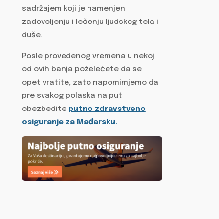
sadržajem koji je namenjen
zadovoljenju i lečenju ljudskog tela i
duše.
Posle provedenog vremena u nekoj
od ovih banja poželećete da se
opet vratite, zato napomimjemo da
pre svakog polaska na put
obezbedite
putno zdravstveno
osiguranje za Mađarsku
.