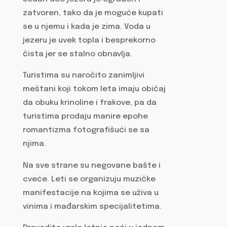
zatvoren, tako da je moguće kupati
se u njemu i kada je zima. Voda u
jezeru je uvek topla i besprekorno
čista jer se stalno obnavlja.
Turistima su naročito zanimljivi
meštani koji tokom leta imaju običaj
da obuku krinoline i frakove, pa da
turistima prodaju manire epohe
romantizma fotografišući se sa
njima.
Na sve strane su negovane bašte i
cveće. Leti se organizuju muzičke
manifestacije na kojima se uživa u
vinima i mađarskim specijalitetima.