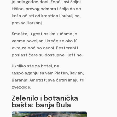
je prilagođen deci. Znači, svi željni
tišine, pravog odmora i želje da se
koža očisti od krastica i bubuljica,
pravac Harkanj.
Smeštaj u gostinskim kućama je
veoma povoljan i kreće se oko 10
evra za noć po osobi. Restorani i
poslastičare su dostupne i jeftine.
Ukoliko ste za hotel, na
raspolaganju su vam Platan, Xavian,
Baranja, Ametizt; sva četiri imaju tri
zvezdice.
Zelenilo i botanička
bašta: banja Đula