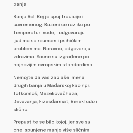
banja.
Banja Veli Bej je spoj tradicije i
savremenog. Bazeni se razliku po
temperaturi vode, i odgovaraju
ljudima sa reumom i psihičkim
problemima. Naravno, odgovaraju i
zdravima. Saune su izgrađene po
najnovijim evropskim standardima.
Nemojte da vas zaplaše imena
drugih banja u Mađarskoj kao npr.
Totkomloš, Mezekovačhaza,
Devavanja, Fizesđarmat, Berekfudo i
slično.
Prepustite se bilo kojoj, jer sve su
one ispunjene manje više sličnim