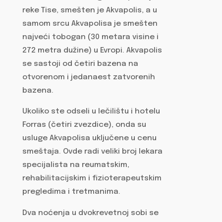
reke Tise, smešten je Akvapolis, a u
samom srcu Akvapolisa je smešten
najveći tobogan (30 metara visine i
272 metra dužine) u Evropi. Akvapolis
se sastoji od četiri bazena na
otvorenom i jedanaest zatvorenih
bazena.
Ukoliko ste odseli u lečilištu i hotelu
Forras (četiri zvezdice), onda su
usluge Akvapolisa uključene u cenu
smeštaja. Ovde radi veliki broj lekara
specijalista na reumatskim,
rehabilitacijskim i fizioterapeutskim
pregledima i tretmanima.
Dva noćenja u dvokrevetnoj sobi se