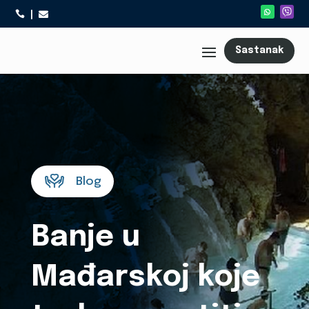



Sastanak
Blog
Banje u
Mađarskoj koje