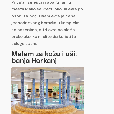
Privatni smeštaj i apartmani u
mestu Mako se kreću oko 30 evra po
osobi za noć. Osam evra je cena
jednodnevnog boravka u kompleksu
sa bazenima, a tri evra se plaća
preko ukoliko mislite da koristite
usluge sauna.
Melem za kožu i uši:
banja Harkanj