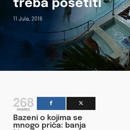
treba posetiti
11 Jula, 2016
268
SHARES
Bazeni o kojima se
mnogo priča: banja