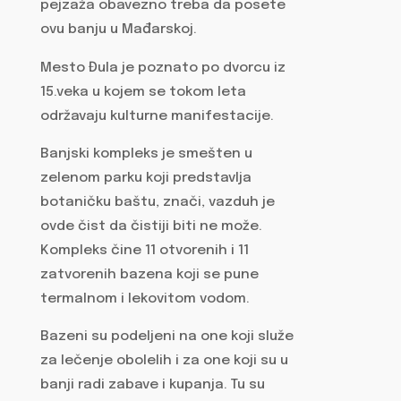
pejzaža obavezno treba da posete
ovu banju u Mađarskoj.
Mesto Đula je poznato po dvorcu iz
15.veka u kojem se tokom leta
održavaju kulturne manifestacije.
Banjski kompleks je smešten u
zelenom parku koji predstavlja
botaničku baštu, znači, vazduh je
ovde čist da čistiji biti ne može.
Kompleks čine 11 otvorenih i 11
zatvorenih bazena koji se pune
termalnom i lekovitom vodom.
Bazeni su podeljeni na one koji služe
za lečenje obolelih i za one koji su u
banji radi zabave i kupanja. Tu su