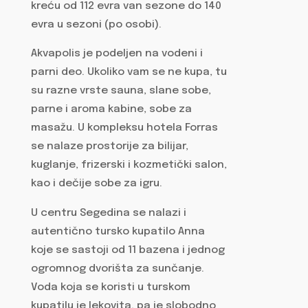
kreću od 112 evra van sezone do 140
evra u sezoni (po osobi).
Akvapolis je podeljen na vodeni i
parni deo. Ukoliko vam se ne kupa, tu
su razne vrste sauna, slane sobe,
parne i aroma kabine, sobe za
masažu. U kompleksu hotela Forras
se nalaze prostorije za bilijar,
kuglanje, frizerski i kozmetički salon,
kao i dečije sobe za igru.
U centru Segedina se nalazi i
autentično tursko kupatilo Anna
koje se sastoji od 11 bazena i jednog
ogromnog dvorišta za sunčanje.
Voda koja se koristi u turskom
kupatilu je lekovita, pa je slobodno